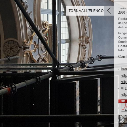
Torin
TORNA ALL'ELENCO
2006 
Restau
del pe
del co
Proget
Commi
Sopri
Resta
foto:
Con 
-
Ina
-
htt
-
htt
-
VI
-
htt