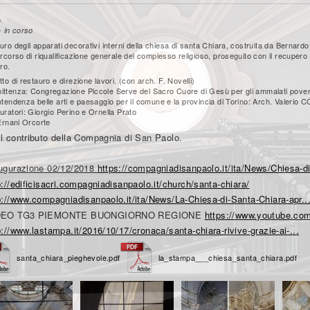
o
- in corso
ro degli apparati decorativi interni della chiesa di santa Chiara, costruita da Bernardo 
rcorso di riqualificazione generale del complesso religioso, proseguito con il recupero
ro.
to di restauro e direzione lavori. (con arch. F. Novelli)
ttenza: Congregazione Piccole Serve del Sacro Cuore di Gesù per gli ammalati pover
ntendenza belle arti e paesaggio per il comune e la provincia di Torino: Arch. Valerio
uratori: Giorgio Perino e Ornella Prato
 Ernani Orcorte
il contributo della Compagnia di San Paolo.
ugurazione 02/12/2018
https://compagniadisanpaolo.it/ita/News/Chiesa-d
p://edificisacri.compagniadisanpaolo.it/church/santa-chiara/
p://www.compagniadisanpaolo.it/ita/News/La-Chiesa-di-Santa-Chiara-apr..
DEO TG3 PIEMONTE BUONGIORNO REGIONE
https://www.youtube.c
p://www.lastampa.it/2016/10/17/cronaca/santa-chiara-rivive-grazie-ai-...
santa_chiara_pieghevole.pdf
la_stampa___chiesa_santa_chiara.pdf