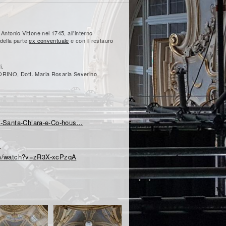
Antonio Vittone nel 1745, all'interno
 della parte
ex conventuale
e con il restauro
i.
 CORINO, Dott. Maria Rosaria Severino
i-Santa-Chiara-e-Co-hous...
.
om/watch?v=zR3X-xcPzqA