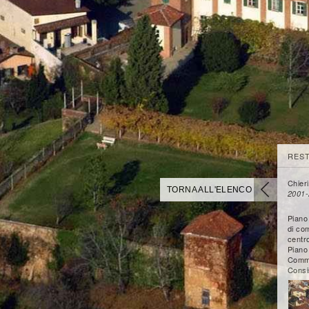
REST
Chieri
TORNA ALL'ELENCO
2001-
Piano
di co
centro
Piano
Commi
Consi