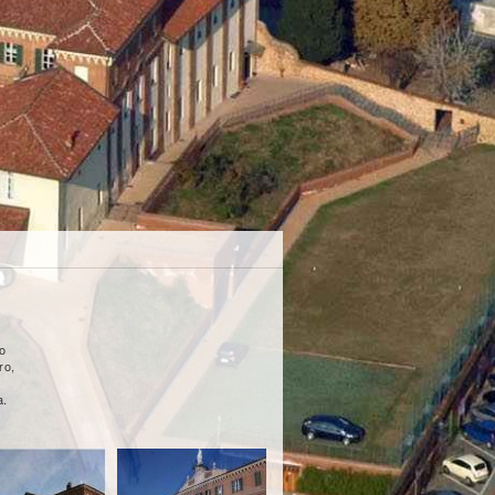
vo
ro,
a.